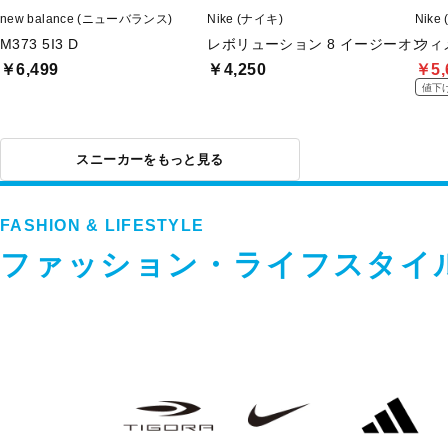
new balance (ニューバランス)
Nike (ナイキ)
Nike
M373 5I3 D
レボリューション 8 イージーオン
ウィ
￥6,499
￥4,250
￥5,
値下
スニーカーをもっと見る
FASHION & LIFESTYLE
ファッション・ライフスタイ
フ
TIGORA
NIKE
adidas
ァ
ッ
シ
ョ
ン・