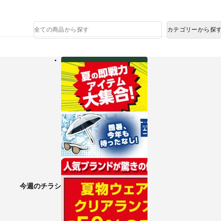
熊本県で発生した地震による影響について
商
カテゴリーから探
品
検
索
今週のチラシ