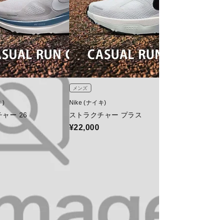
メンズ
ユニセックス
キ)
Nike (ナイキ)
JORDAN (ジョー
ャー 26
ストラクチャー プラス
ジョーダン 1 レ
¥22,000
¥22,440
15％OFF