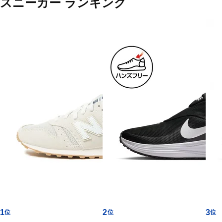
スニーカー ランキング
カ
テ
ゴ
リ
ー
一
覧
1
2
3