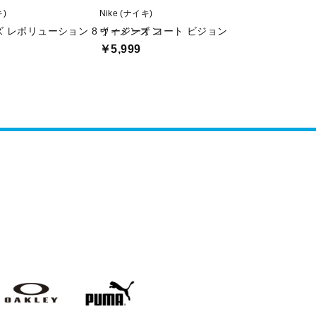
キ)
Nike (ナイキ)
adidas (アディダ
 レボリューション 8 イージーオン
ウィメンズ コート ビジョン アルタ
ライトレーサー 
￥5,999
￥3,999
AKLEY
PUMA