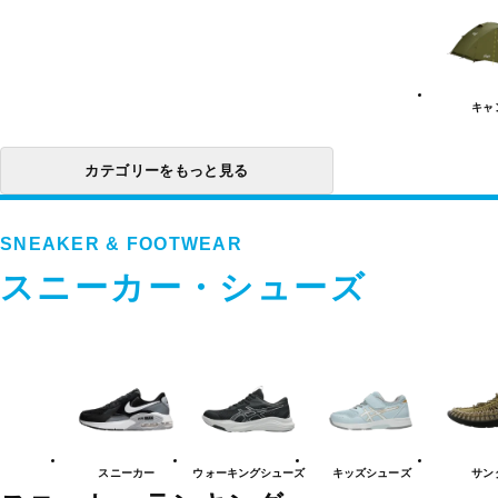
ビ
テ
ィ
カ
テ
ゴ
リ
キャ
ー
一
覧
カテゴリーをもっと見る
SNEAKER & FOOTWEAR
スニーカー・シューズ
ス
ニ
ー
カ
ー・
シ
ュ
スニーカー
ウォーキング
シューズ
キッズ
シューズ
サン
ー
ズ