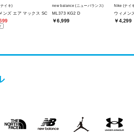
 (ナイキ)
new balance (ニューバランス)
Nike (ナイ
メンズ エア マックス SC
ML373 KG2 D
ウィメンズ
699
￥6,999
￥4,299
げ
ル
THE
new
Jordan
UNDER
O
NORTH
balanace
ARMOUR
FACE