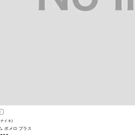
ズ
 (ナイキ)
ム ボメロ プラス