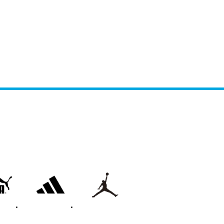
adidas
on