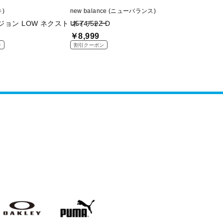
キ)
new balance (ニューバランス)
Nike (ナイキ)
ジョン LOW ネクスト ネイチャー
U574 52Z D
ビッグ LOW
￥8,999
￥6,999
ン
割引クーポン
割引クーポン
AKLEY
PUMA