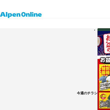
Alpen
アルペングループ公式オンラインストア
Online
今週のチラシ