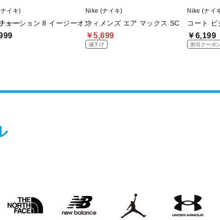
 (ナイキ)
Nike (ナイキ)
Nike (ナイ
イチャー
リューション 8 イージーオン
ウィメンズ エア マックス SC
コート ビ
999
￥5,699
￥6,199
値下げ
割引クーポ
ル
THE
new
Jordan
UNDER
O
NORTH
balanace
ARMOUR
FACE