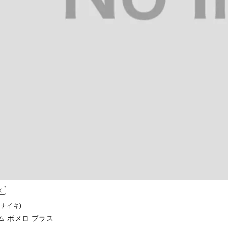
ズ
 (ナイキ)
ム ボメロ プラス