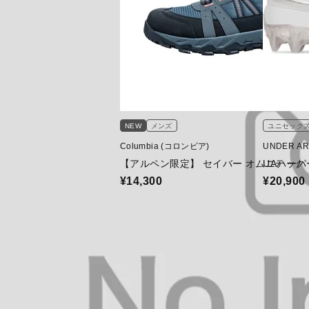
NEW
メンズ
ユニセック
Columbia (コロンビア)
UNDER A
【アルペン限定】 セイバー オムニテック 
UAハーパ
¥14,300
¥20,900