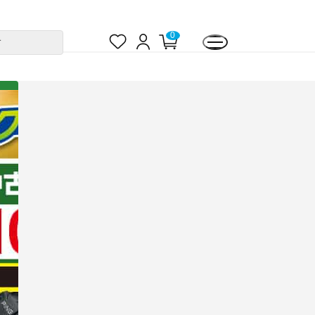
お
ロ
カ
0
す
気
グ
ー
に
イ
ト
入
ン
ペ
り
ー
ジ