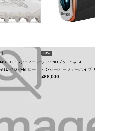
ス
NEW
ユニセックス
RMOUR (アンダーアーマー)
Bushnell (ブッシュネル)
adidas (アディダ
ミッド ワイド
ー11 プロTPU ロー
ピンシーカーツアーハイブリッドジョルト
コパ アイコン 2 
¥88,000
¥11,000