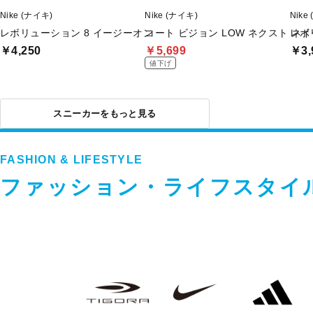
Nike (ナイキ)
Nike (ナイキ)
Nike
レボリューション 8 イージーオン
コート ビジョン LOW ネクスト ネ
レボ
￥4,250
￥5,699
￥3,
値下げ
スニーカーをもっと見る
FASHION & LIFESTYLE
ファッション・ライフスタイ
フ
TIGORA
NIKE
adidas
ァ
ッ
シ
ョ