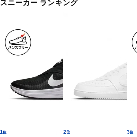
ズ
スニーカー ランキング
カ
テ
ゴ
リ
ー
一
覧
1
2
3