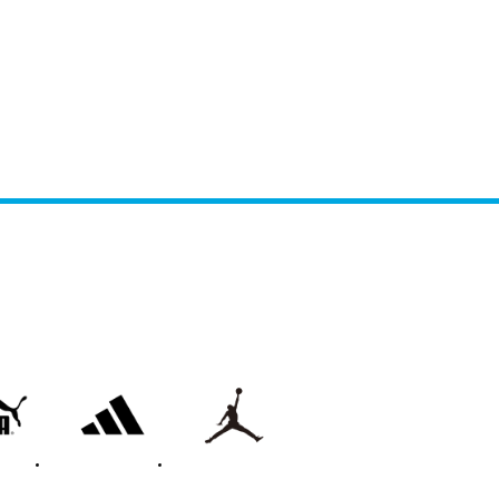
adidas
on