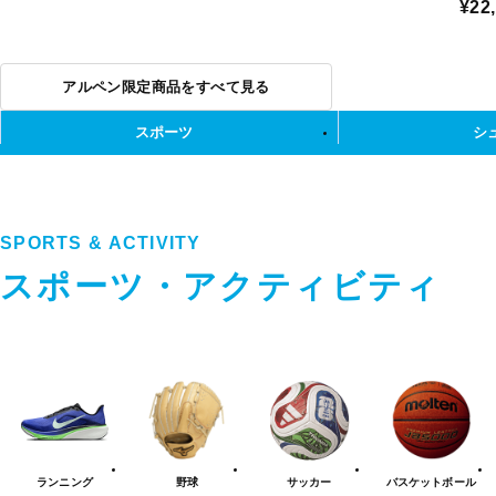
¥22
アルペン限定商品をすべて見る
スポーツ
シ
SPORTS & ACTIVITY
スポーツ・アクティビティ
ス
ポ
ー
ツ・
ア
ク
テ
ランニング
野球
サッカー
バスケット
ボール
ィ