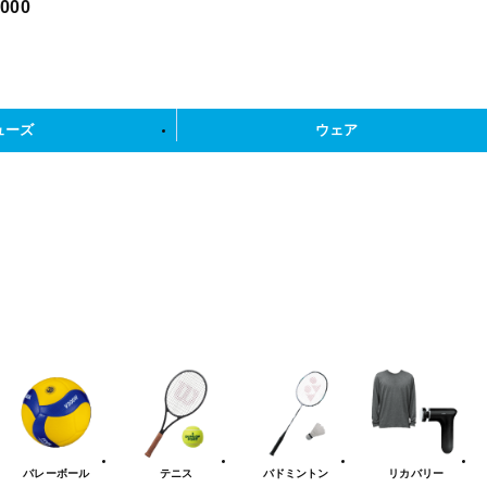
,000
ューズ
ウェア
バレーボール
テニス
バドミントン
リカバリー